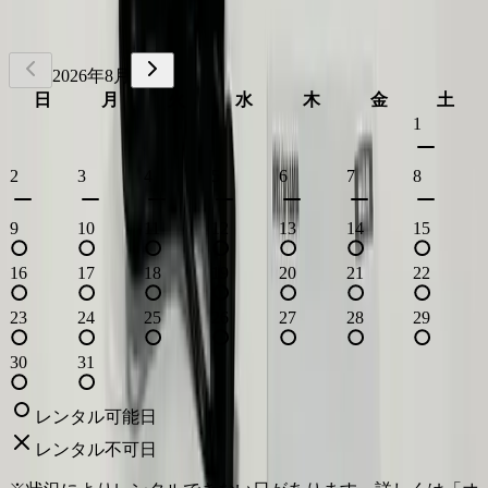
レンタル可能日
2026
年
8
月
日
月
火
水
木
金
土
1
2
3
4
5
6
7
8
9
10
11
12
13
14
15
16
17
18
19
20
21
22
23
24
25
26
27
28
29
30
31
レンタル可能日
レンタル不可日