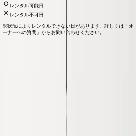
レンタル可能日
レンタル不可日
※状況によりレンタルできない日があります。詳しくは「オ
ーナーへの質問」からお問い合わせください。
オーナー
SRS
1488
11
オーナーへの質問
コメント
0
件
お客様のレビュー
0