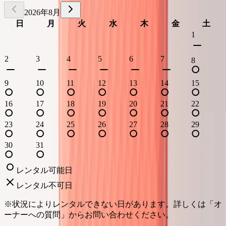
2026
年
8
月
日
月
火
水
木
金
土
1
2
3
4
5
6
7
8
9
10
11
12
13
14
15
16
17
18
19
20
21
22
23
24
25
26
27
28
29
30
31
レンタル可能日
レンタル不可日
※状況によりレンタルできない日があります。詳しくは「オ
ーナーへの質問」からお問い合わせください。