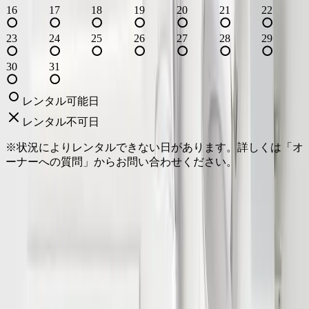
16
17
18
19
20
21
22
23
24
25
26
27
28
29
30
31
レンタル可能日
レンタル不可日
※状況によりレンタルできない日があります。詳しくは「オ
ーナーへの質問」からお問い合わせください。
オーナー
SRS
1487
11