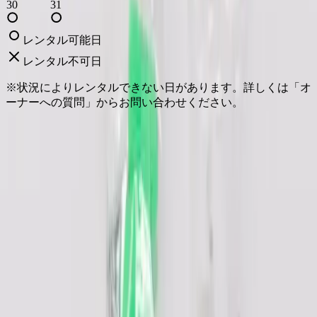
30
31
レンタル可能日
レンタル不可日
※状況によりレンタルできない日があります。詳しくは「オ
ーナーへの質問」からお問い合わせください。
オーナー
SRS
1487
11
オーナーへの質問
コメント
0
件
お客様のレビュー