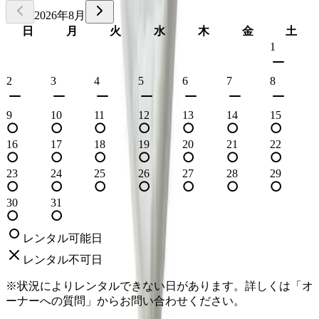
2026
年
8
月
日
月
火
水
木
金
土
1
2
3
4
5
6
7
8
9
10
11
12
13
14
15
16
17
18
19
20
21
22
23
24
25
26
27
28
29
30
31
レンタル可能日
レンタル不可日
※状況によりレンタルできない日があります。詳しくは「オ
ーナーへの質問」からお問い合わせください。