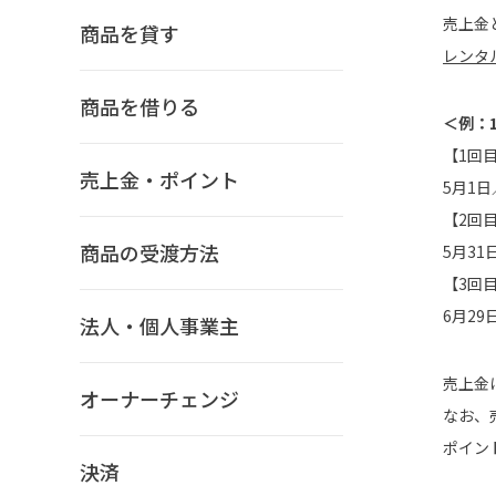
売上金
商品を貸す
レンタ
商品を借りる
＜例：
【1回
売上金・ポイント
5月1日
【2回
商品の受渡方法
5月31
【3回
6月29
法人・個人事業主
売上金
オーナーチェンジ
なお、
ポイン
決済