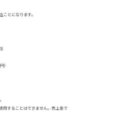
る
ことになります。
円）
5円）
す。
に使用することはできません。売上金で